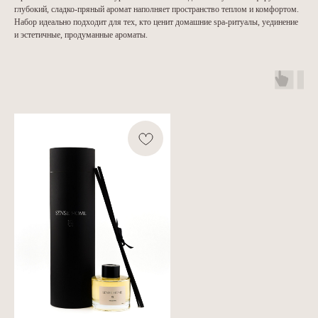
глубокий, сладко-пряный аромат наполняет пространство теплом и комфортом.
Набор идеально подходит для тех, кто ценит домашние spa-ритуалы, уединение
и эстетичные, продуманные ароматы.