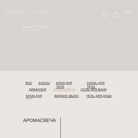
Главная
/
Каталог
/
Аромасвеча
ВСЕ
БОКСЫ
КРЕМ ДЛЯ
СКРАБ ДЛЯ
ТЕЛА
ТЕЛА
ДИФФУЗОР
АРОМАСВЕЧА
СОЛЬ ДЛЯ ВАНН
КРЕМ ДЛЯ
ЖИДКОЕ МЫЛО
ГЕЛЬ ДЛЯ ДУША
РУК
АРОМАСВЕЧА