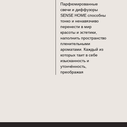
Парфюмированные
свечи и диффузоры
SENSE HOME способны
тонко и ненавязчиво
перенести в мир
красоты и эстетики,
наполнить пространство
пленительными
ароматами. Каждый из
которых таит в себе
изысканность и
утончённость,
преображая
обыденность в оазис
элегантного комфорта.